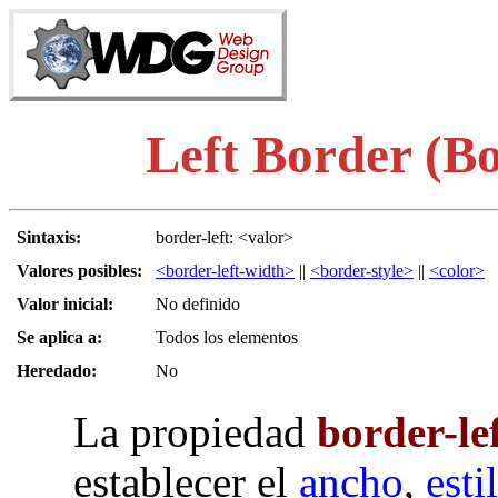
Left Border (Bo
Sintaxis:
border-left: <valor>
Valores posibles:
<border-left-width>
||
<border-style>
||
<color>
Valor inicial:
No definido
Se aplica a:
Todos los elementos
Heredado:
No
La propiedad
border-le
establecer el
ancho
,
esti