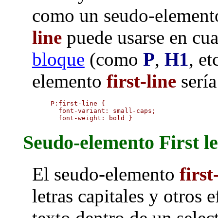
como un seudo-element
line
puede usarse en cu
bloque
(como
P
,
H1
, e
elemento
first-line
sería
P:first-line {

  font-variant: small-caps;

  font-weight: bold }
Seudo-elemento First le
El seudo-elemento
first
letras capitales y otros 
texto dentro de un selec