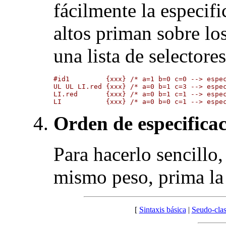
fácilmente la especif
altos priman sobre lo
una lista de selectore
#id1         {xxx} /* a=1 b=0 c=0 --> espec
UL UL LI.red {xxx} /* a=0 b=1 c=3 --> espec
LI.red       {xxx} /* a=0 b=1 c=1 --> espec
Orden de especifica
Para hacerlo sencillo,
mismo peso, prima la 
[
Sintaxis básica
|
Seudo-cla