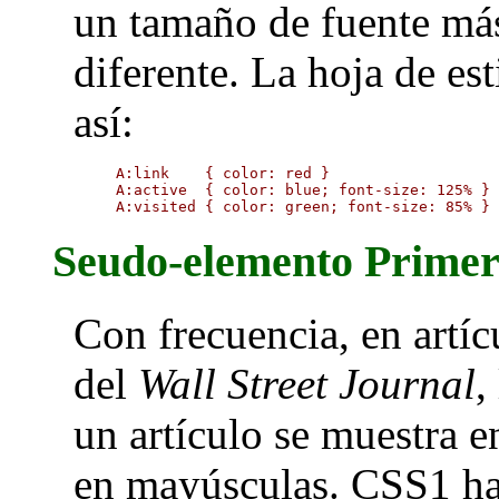
un tamaño de fuente má
diferente. La hoja de est
así:
A:link    { color: red }

A:active  { color: blue; font-size: 125% }

A:visited { color: green; font-size: 85% }
Seudo-elemento Primer
Con frecuencia, en artíc
del
Wall Street Journal
,
un artículo se muestra en
en mayúsculas. CSS1 ha 