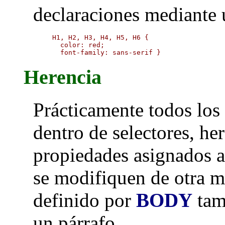
declaraciones mediante
H1, H2, H3, H4, H5, H6 {

  color: red;

  font-family: sans-serif }
Herencia
Prácticamente todos los 
dentro de selectores, he
propiedades asignados al
se modifiquen de otra m
definido por
BODY
tamb
un párrafo.