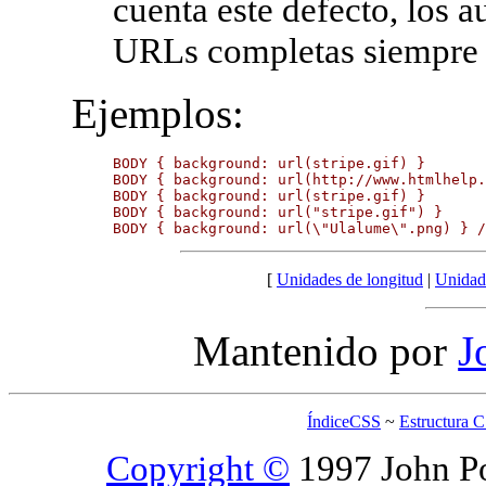
cuenta este defecto, los a
URLs completas siempre q
Ejemplos:
BODY { background: url(stripe.gif) }

BODY { background: url(http://www.htmlhelp.
BODY { background: url(stripe.gif) }

BODY { background: url("stripe.gif") }

BODY { background: url(\"Ulalume\".png) } 
[
Unidades de longitud
|
Unidad
Mantenido por
J
ÍndiceCSS
~
Estructura 
Copyright ©
1997 John Po