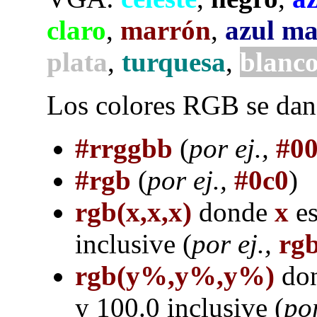
claro
,
marrón
,
azul ma
plata
,
turquesa
,
blanc
Los colores RGB se dan
#rrggbb
(
por ej.,
#00
#rgb
(
por ej.,
#0c0
)
rgb(x,x,x)
donde
x
es
inclusive (
por ej.,
rgb
rgb(y%,y%,y%)
do
y 100.0 inclusive (
por