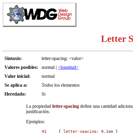
Letter 
Sintaxis:
letter-spacing: <valor>
Valores posibles:
normal |
<longitud>
Valor inicial:
normal
Se aplica a:
Todos los elementos
Heredado:
Si
La propiedad
letter-spacing
define una cantidad adiciona
justificación.
Ejemplos:
H1     { letter-spacing: 0.1em }
