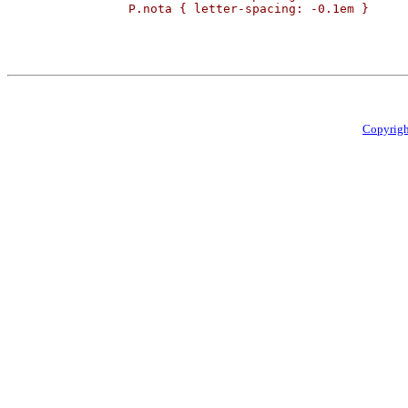
P.nota { letter-spacing: -0.1em }
Copyrig