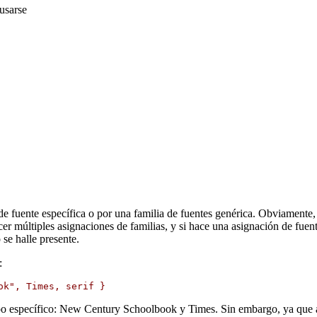
usarse
 fuente específica o por una familia de fuentes genérica. Obviamente, s
er múltiples asignaciones de familias, y si hace una asignación de fuen
 se halle presente.
:
ok", Times, serif }
po específico:
New Century Schoolbook
y
Times
. Sin embargo, ya que