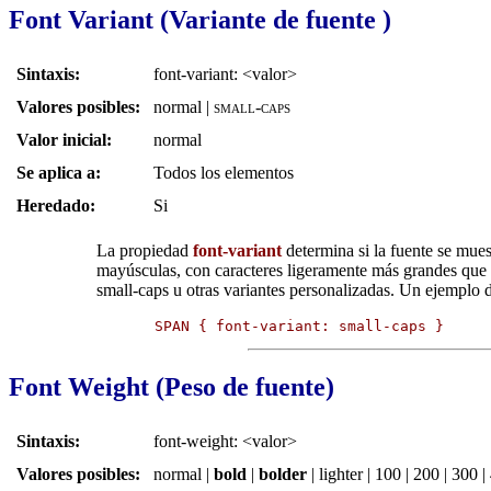
Font Variant (Variante de fuente )
Sintaxis:
font-variant: <valor>
Valores posibles:
normal
|
small-caps
Valor inicial:
normal
Se aplica a:
Todos los elementos
Heredado:
Si
La propiedad
font-variant
determina si la fuente se mue
mayúsculas, con caracteres ligeramente más grandes que 
small-caps u otras variantes personalizadas. Un ejemplo d
SPAN { font-variant: small-caps }
Font Weight (Peso de fuente)
Sintaxis:
font-weight: <valor>
Valores posibles:
normal
|
bold
|
bolder
|
lighter
|
100
|
200
|
300
|