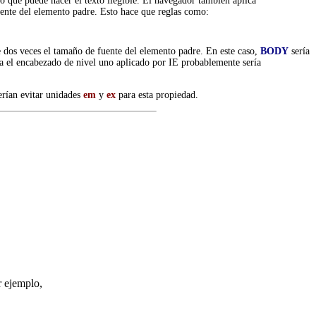
o que puede hacer el texto ilegible. El navegador también aplica
fuente del elemento padre. Esto hace que reglas como:
e dos veces el tamaño de fuente del elemento padre. En este caso,
BODY
sería
ra el encabezado de nivel uno aplicado por IE probablemente sería
erían evitar unidades
em
y
ex
para esta propiedad.
r ejemplo,