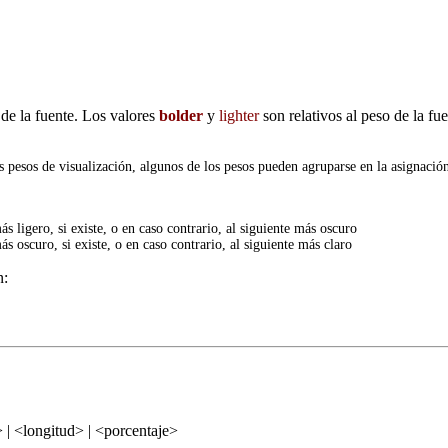
 de la fuente. Los valores
bolder
y
lighter
son relativos al peso de la fu
 pesos de visualización, algunos de los pesos pueden agruparse en la asignación.
s ligero, si existe, o en caso contrario, al siguiente más oscuro
s oscuro, si existe, o en caso contrario, al siguiente más claro
n:
 | <longitud> | <porcentaje>