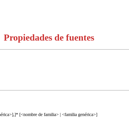
Propiedades de fuentes
nérica>],]* [<nombre de familia> | <familia genérica>]