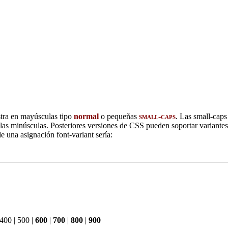
stra en mayúsculas tipo
normal
o pequeñas
small-caps
. Las small-caps
las minúsculas. Posteriores versiones de CSS pueden soportar variant
e una asignación font-variant sería:
400
|
500
|
600
|
700
|
800
|
900