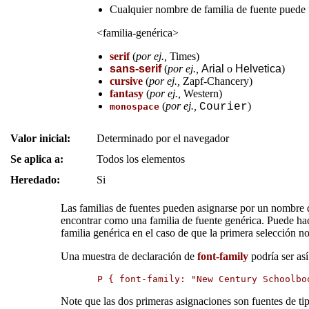
Cualquier nombre de familia de fuente puede 
<familia-genérica>
serif
(
por ej.,
Times
)
sans-serif
(
por ej.,
Arial
o
Helvetica
)
cursive
(
por ej.,
Zapf-Chancery
)
fantasy
(
por ej.,
Western
)
(
por ej.,
)
Courier
monospace
Valor inicial:
Determinado por el navegador
Se aplica a:
Todos los elementos
Heredado:
Si
Las familias de fuentes pueden asignarse por un nombre de
encontrar como una familia de fuente genérica. Puede hac
familia genérica en el caso de que la primera selección no
Una muestra de declaración de
font-family
podría ser así
P { font-family: "New Century Schoolbo
Note que las dos primeras asignaciones son fuentes de ti