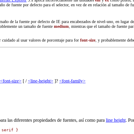
nternet Explorer
3.x aplica incorrectamente las unidades
em
y
ex
como pixels, l
año de fuente por defecto para el selector, en vez de en relación al tamaño de 
tamaño de la fuente por defecto de IE para encabezados de nivel-uno, en lugar d
soblemente un tamaño de fuente
medium
, mientras que el tamaño de fuente pa
r cuidado al usar valores de porcentaje para for
font-size
, y probablemente deb
<font-size>
[ /
<line-height>
]?
<font-family>
ra las diferentes propiedades de fuentes, así como para
line height
. Po
 serif }