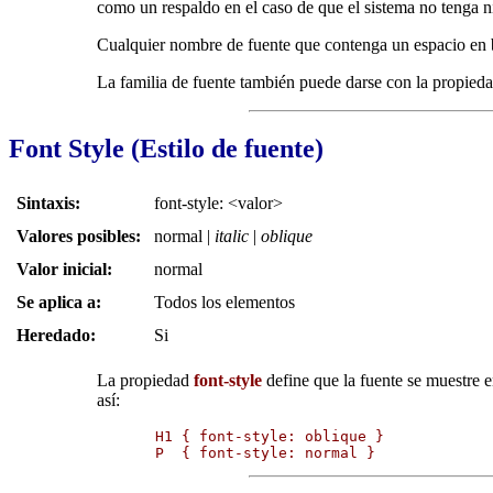
como un respaldo en el caso de que el sistema no tenga n
Cualquier nombre de fuente que contenga un espacio en b
La familia de fuente también puede darse con la propied
Font Style (Estilo de fuente)
Sintaxis:
font-style: <valor>
Valores posibles:
normal
|
italic
|
oblique
Valor inicial:
normal
Se aplica a:
Todos los elementos
Heredado:
Si
La propiedad
font-style
define que la fuente se muestre e
así:
H1 { font-style: oblique }

P  { font-style: normal }