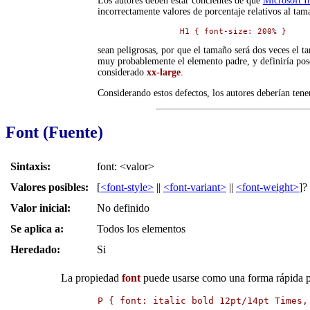
Los autores deben estar concientes de que
Microsoft I
incorrectamente valores de porcentaje relativos al tam
H1 { font-size: 200% }
sean peligrosas, por que el tamaño será dos veces el 
muy probablemente el elemento padre, y definiría po
considerado
xx-large
.
Considerando estos defectos, los autores deberían tene
Font (Fuente)
Sintaxis:
font: <valor>
Valores posibles:
[
<font-style>
||
<font-variant>
||
<font-weight>
]?
Valor inicial:
No definido
Se aplica a:
Todos los elementos
Heredado:
Si
La propiedad
font
puede usarse como una forma rápida pa
P { font: italic bold 12pt/14pt Times,