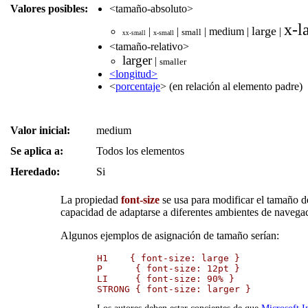
Valores posibles:
<tamaño-absoluto>
x-l
large
|
|
|
medium
|
|
small
x-small
xx-small
<tamaño-relativo>
larger
|
smaller
<longitud>
<
porcentaje
> (en relación al elemento padre)
Valor inicial:
medium
Se aplica a:
Todos los elementos
Heredado:
Si
La propiedad
font-size
se usa para modificar el tamaño d
capacidad de adaptarse a diferentes ambientes de navega
Algunos ejemplos de asignación de tamaño serían:
H1    { font-size: large }

P      { font-size: 12pt }

LI     { font-size: 90% }

STRONG { font-size: larger }