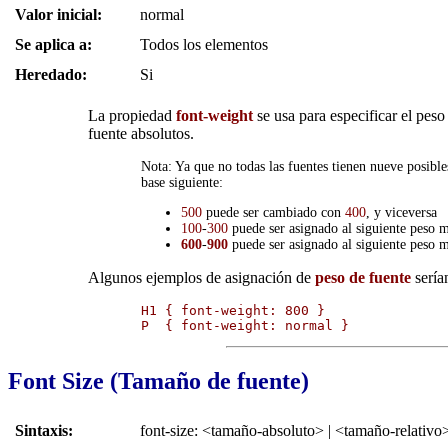
Valor inicial:
normal
Se aplica a:
Todos los elementos
Heredado:
Si
La propiedad
font-weight
se usa para especificar el peso
fuente absolutos.
Nota: Ya que no todas las fuentes tienen nueve posibles
base siguiente:
500
puede ser cambiado con
400
, y viceversa
100
-
300
puede ser asignado al siguiente peso má
600
-
900
puede ser asignado al siguiente peso má
Algunos ejemplos de asignación de
peso de fuente
sería
H1 { font-weight: 800 }

P  { font-weight: normal }
Font Size (Tamaño de fuente)
Sintaxis:
font-size: <tamaño-absoluto> | <tamaño-relativo>