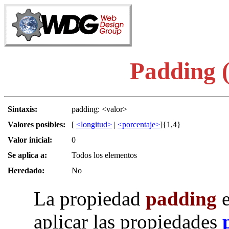
Padding (
Sintaxis:
padding: <valor>
Valores posibles:
[
<longitud>
|
<porcentaje>
]{1,4}
Valor inicial:
0
Se aplica a:
Todos los elementos
Heredado:
No
La propiedad
padding
e
aplicar las propiedades