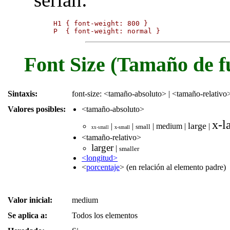
H1 { font-weight: 800 }

P  { font-weight: normal }
Font Size (Tamaño de f
Sintaxis:
font-size: <tamaño-absoluto> | <tamaño-relativo>
Valores posibles:
<tamaño-absoluto>
x-l
large
|
|
|
medium
|
|
small
x-small
xx-small
<tamaño-relativo>
larger
|
smaller
<longitud>
<
porcentaje
> (en relación al elemento padre)
Valor inicial:
medium
Se aplica a:
Todos los elementos