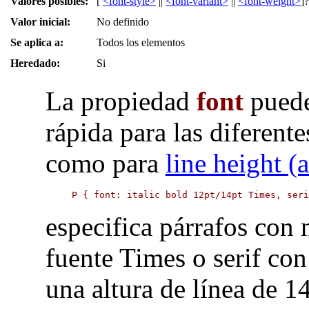
Valores posibles:
[
<font-style>
||
<font-variant>
||
<font-weight>
]
Valor inicial:
No definido
Se aplica a:
Todos los elementos
Heredado:
Si
La propiedad
font
puede
rápida para las diferente
como para
line height (a
P { font: italic bold 12pt/14pt Times, ser
especifica párrafos con ne
fuente Times o serif co
una altura de línea de 1