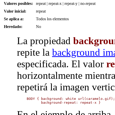
Valores posibles:
repeat | repeat-x | repeat-y | no-repeat
Valor inicial:
repeat
Se aplica a:
Todos los elementos
Heredado:
No
La propiedad
backgrou
repite la
background ima
especificada. El valor
r
horizontalmente mientra
repetirá la imagen verti
BODY { background: white url(caramelo.gif);
       background-repeat: repeat-x }
En el ejemplo de arriba,