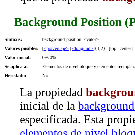
Background Position (P
Sintaxis:
background-position: <valor>
Valores posibles:
[
<porcentaje>
|
<longitud>
]{1,2} | [top | center | 
Valor inicial:
0% 0%
Se aplica a:
Elementos de nivel bloque y elementos reempla
Heredado:
No
La propiedad
backgrou
inicial de la
background
especificada. Esta propi
elementos de nivel bloq