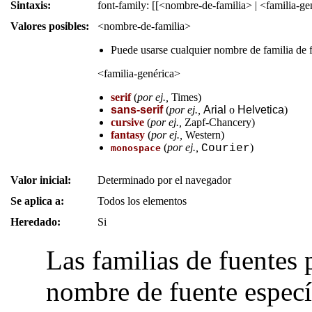
Sintaxis:
font-family: [[<nombre-de-familia> | <familia-ge
Valores posibles:
<nombre-de-familia>
Puede usarse cualquier nombre de familia de 
<familia-genérica>
serif
(
por ej.,
Times
)
sans-serif
(
por ej.,
Arial
o
Helvetica
)
cursive
(
por ej.,
Zapf-Chancery
)
fantasy
(
por ej.,
Western
)
(
por ej.,
)
Courier
monospace
Valor inicial:
Determinado por el navegador
Se aplica a:
Todos los elementos
Heredado:
Si
Las familias de fuentes
nombre de fuente especí