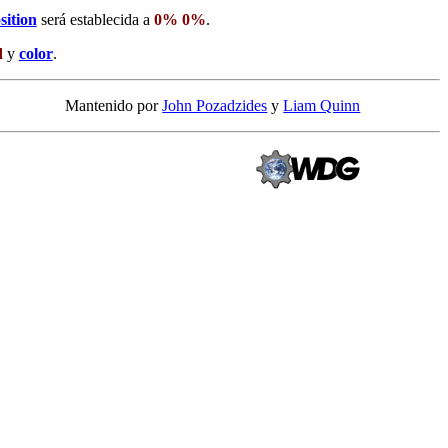
ition
será establecida a
0% 0%
.
d
y
color
.
Mantenido por
John Pozadzides
y
Liam Quinn