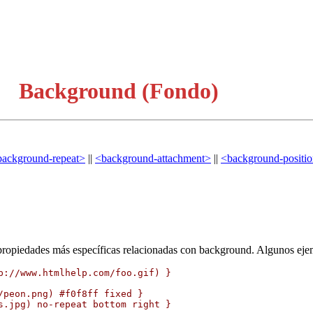
Background (Fondo)
background-repeat>
||
<background-attachment>
||
<background-positi
 propiedades más específicas relacionadas con background. Algunos eje
p://www.htmlhelp.com/foo.gif) }

peon.png) #f0f8ff fixed }

s.jpg) no-repeat bottom right }