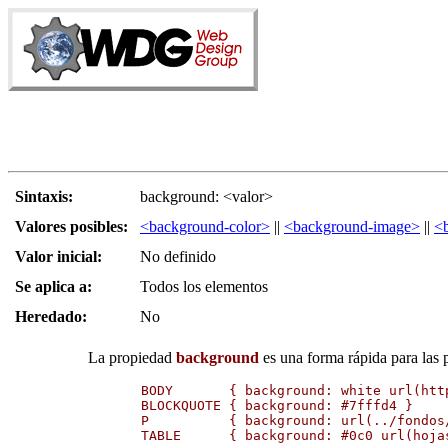
Sintaxis:
background: <valor>
Valores posibles:
<background-color>
||
<background-image>
||
<
Valor inicial:
No definido
Se aplica a:
Todos los elementos
Heredado:
No
La propiedad
background
es una forma rápida para las
BODY       { background: white url(htt
BLOCKQUOTE { background: #7fffd4 }

P          { background: url(../fondos/
TABLE      { background: #0c0 url(hoja