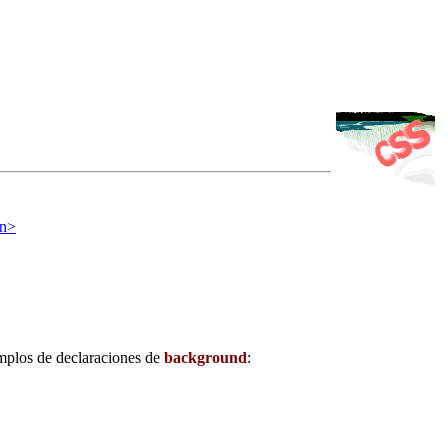
on>
mplos de declaraciones de
background
: