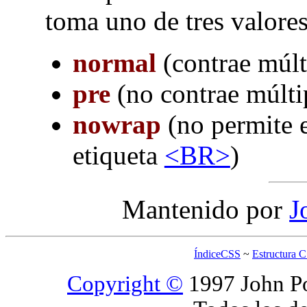
toma uno de tres valores
normal
(contrae múlt
pre
(no contrae múlti
nowrap
(no permite e
etiqueta
<BR>
)
Mantenido por
J
ÍndiceCSS
~
Estructura 
Copyright ©
1997 John Po