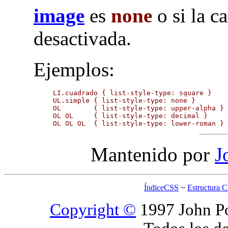
image
es
none
o si la c
desactivada.
Ejemplos:
LI.cuadrado { list-style-type: square }

UL.simple { list-style-type: none }

OL        { list-style-type: upper-alpha } 
OL OL     { list-style-type: decimal }     
OL OL OL  { list-style-type: lower-roman }
Mantenido por
J
ÍndiceCSS
~
Estructura 
Copyright ©
1997 John Po