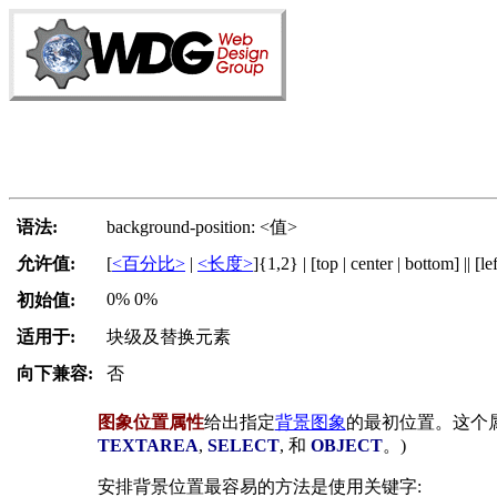
语法:
background-position: <值>
允许值:
[
<百分比>
|
<长度>
]{1,2} | [top | center | bottom] || [lef
0% 0%
初始值:
适用于:
块级及替换元素
向下兼容:
否
图象位置属性
给出指定
背景图象
的最初位置。这个
TEXTAREA
,
SELECT
, 和
OBJECT
。)
安排背景位置最容易的方法是使用关键字: