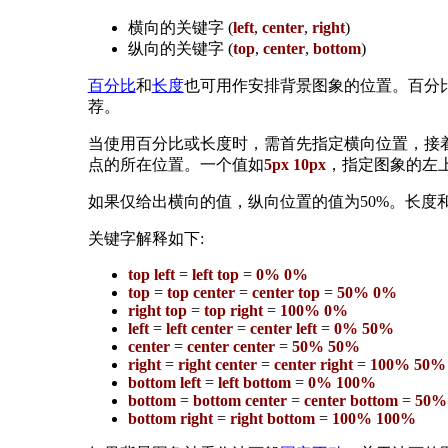
横向的关键字 (
left
,
center
,
right
)
纵向的关键字 (
top
,
center
,
bottom
)
百分比
和
长度
也可用作安排背景图象的位置。百分
荐。
当使用百分比或长度时，需首先指定横向位置，接
点的所在位置。一个值如
5px 10px
，指定图象的左上
如果仅给出横向的值，纵向位置的值为50%。长度和
关键字解释如下:
top left
=
left top
=
0% 0%
top
=
top center
=
center top
=
50% 0%
right top
=
top right
=
100% 0%
left
=
left center
=
center left
=
0% 50%
center
=
center center
=
50% 50%
right
=
right center
=
center right
=
100% 50%
bottom left
=
left bottom
=
0% 100%
bottom
=
bottom center
=
center bottom
=
50%
bottom right
=
right bottom
=
100% 100%