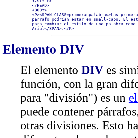
</STYLE>

</HEAD>

<BODY>

<P><SPAN CLASS=primeraspalabras>Las primera
párrafo podrían estar en small-caps. El est
para cambiar el estilo de una palabra como
Arial</SPAN>.</P>
Elemento DIV
El elemento
DIV
es sim
función, con la gran di
para "división") es un
e
puede contener párrafos,
otras divisiones. Esto h