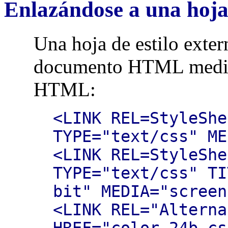
Enlazándose a una hoja 
Una hoja de estilo exter
documento HTML media
HTML:
<LINK REL=StyleShe
TYPE="text/css" ME
<LINK REL=StyleShe
TYPE="text/css" TI
bit" MEDIA="screen
<LINK REL="Alterna
HREF="color-24b.cs