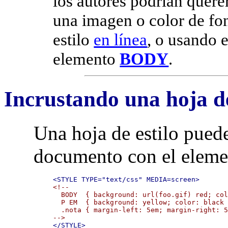
los autores podrían quere
una imagen o color de f
estilo
en línea
, o usando e
elemento
BODY
.
Incrustando una hoja de
Una hoja de estilo puede
documento con el elem
<STYLE TYPE="text/css" MEDIA=screen>
<!--

  BODY  { background: url(foo.gif) red; col
  P EM  { background: yellow; color: black 
  .nota { margin-left: 5em; margin-right: 5
-->
</STYLE>