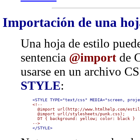
Importación de una hoja
Una hoja de estilo pued
sentencia
@import
de C
usarse en un archivo CS
STYLE
:
<STYLE TYPE="text/css" MEDIA="screen, proj
<!--

  @import url(http://www.htmlhelp.com/estil
  @import url(/stylesheets/punk.css);

  DT { background: yellow; color: black }

-->
</STYLE>