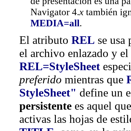
de presentación es una p
Navigator 4.
x
también ign
MEDIA=all
.
El atributo
REL
se usa p
el archivo enlazado y 
REL=StyleSheet
especi
preferido
mientras que
StyleSheet"
define un e
persistente
es aquel que 
activas las hojas de esti