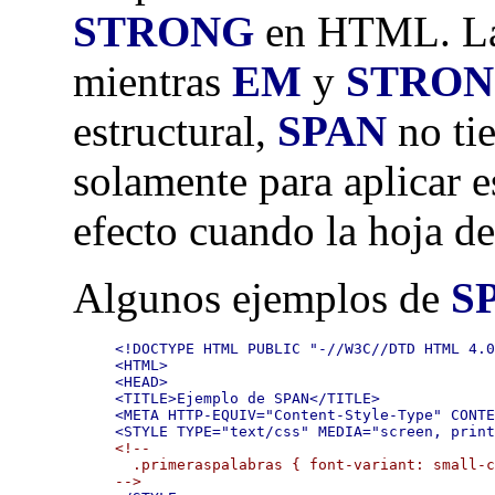
STRONG
en HTML. La 
mientras
EM
y
STRO
estructural,
SPAN
no tie
solamente para aplicar es
efecto cuando la hoja de 
Algunos ejemplos de
S
<!DOCTYPE HTML PUBLIC "-//W3C//DTD HTML 4.0
<HTML>

<HEAD>

<TITLE>Ejemplo de SPAN</TITLE>

<META HTTP-EQUIV="Content-Style-Type" CONTE
<STYLE TYPE="text/css" MEDIA="screen, prin
<!--

  .primeraspalabras { font-variant: small-c
-->