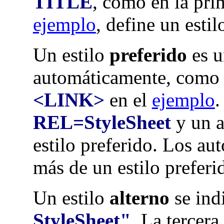
TITLE
, como en la pri
ejemplo
, define un estil
Un estilo
preferido
es u
automáticamente, como e
<LINK>
en el
ejemplo
.
REL=StyleSheet
y un a
estilo preferido. Los au
más de un estilo preferi
Un estilo
alterno
se ind
StyleSheet"
. La tercera