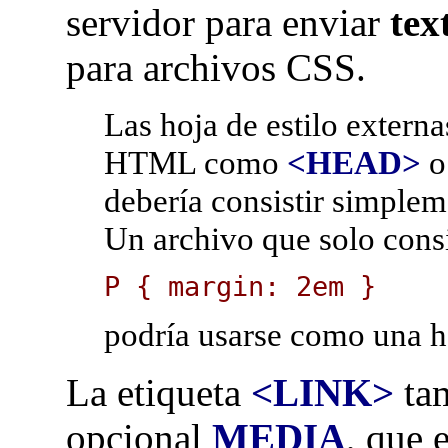
servidor para enviar
tex
para archivos CSS.
Las hoja de estilo extern
HTML como
<HEAD>
debería consistir simpleme
Un archivo que solo cons
P { margin: 2em }
podría usarse como una ho
La etiqueta
<LINK>
tam
opcional
MEDIA
, que 